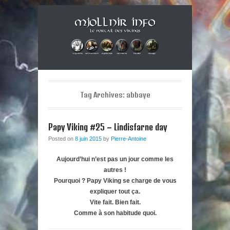
Musique métal et culture scandinave, le tout dans un style
Mjollnir Info : le Portail des
Berzerker ! Alors si vous vous sentez une âme de redresseur de
Primary Menu
Skip to content
Thor aux cheveux longs et à la guitare électrique, ce blog est fait
Vikings !
pour vous !
Tag Archives:
abbaye
Papy Viking #25 – Lindisfarne day
Posted on
8 juin 2015
by
Pierre-Antoine
Aujourd’hui n’est pas un jour comme les
autres !
Pourquoi ? Papy Viking se charge de vous
expliquer tout ça.
Vite fait. Bien fait.
Comme à son habitude quoi.