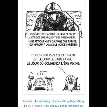
Posted in
Histoire Viking
,
Humour Viking
,
Papy Viking
- La BD
|
Tagged
8 juin
,
abbaye
,
bande-dessinée
,
bd
,