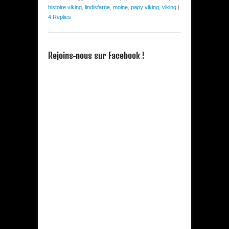
histoire viking
,
lindisfarne
,
moine
,
papy viking
,
viking
|
4 Replies
Rejoins-nous sur Facebook !