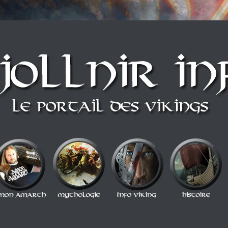
n style Berzerker ! Alors si vous vous sentez une âme de redresseur de Thor a