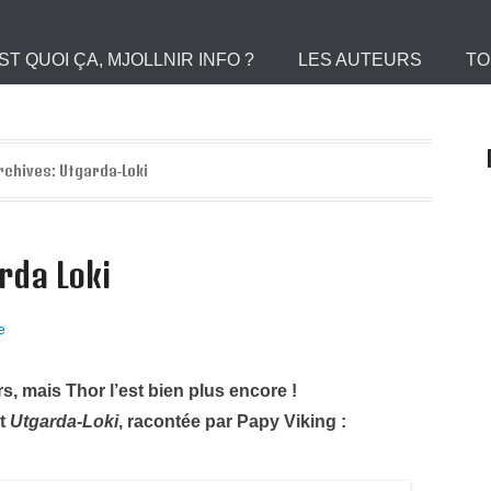
 le Portail des Viking
ST QUOI ÇA, MJOLLNIR INFO ?
LES AUTEURS
TO
rchives:
Utgarda-Loki
rda Loki
e
s, mais Thor l’est bien plus encore !
nt
Utgarda-Loki
, racontée par Papy Viking :