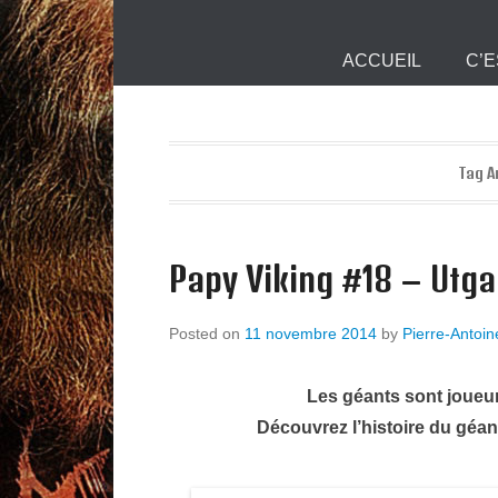
Mjollnir Info :
Primary Menu
Skip to content
ACCUEIL
C’E
Tag A
Papy Viking #18 – Utga
Posted on
11 novembre 2014
by
Pierre-Antoin
Les géants sont joueur
Découvrez l’histoire du géa