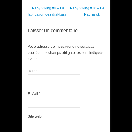
Post navigation
←
Papy Viking #8 – La
Papy Viking #10 – Le
fabrication des drakkars
Ragnarök
→
Laisser un commentaire
Votre adresse de messagerie ne sera pas
publiée. Les champs obligatoires sont indiqués
avec
*
Nom
*
E-Mail
*
Site web