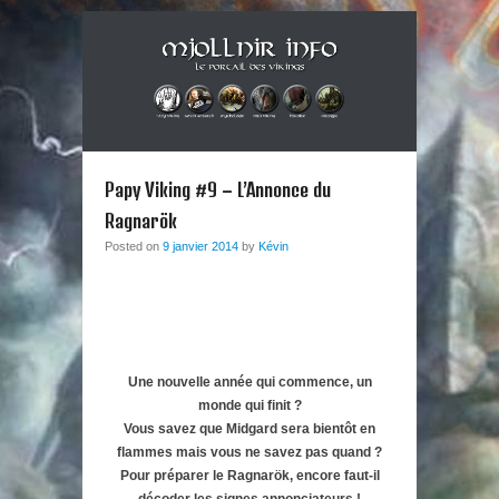
Musique métal et culture scandinave, le tout dans un style
Mjollnir Info : le Portail des
Berzerker ! Alors si vous vous sentez une âme de redresseur de
Primary Menu
Skip to content
Thor aux cheveux longs et à la guitare électrique, ce blog est fait
Vikings !
Papy Viking #9 – L’Annonce du
pour vous !
Ragnarök
Posted on
9 janvier 2014
by
Kévin
Une nouvelle année qui commence, un
monde qui finit ?
Vous savez que Midgard sera bientôt en
flammes mais vous ne savez pas quand ?
Pour préparer le Ragnarök, encore faut-il