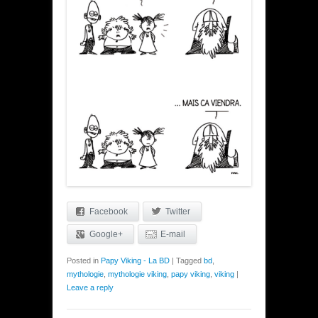
Facebook
Twitter
Google+
E-mail
Posted in
Papy Viking - La BD
|
Tagged
bd
,
mythologie
,
mythologie viking
,
papy viking
,
viking
|
Leave a reply