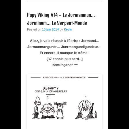
Papy Viking #14 – Le Jormanmun…
Jorminum… Le Serpent-Monde
Posted on
18 juin 2014
by
Kévin
Allez, je vais réussir à l’écrire : Jormand…
Jormunmangundr… Junrmangundigundeur…
Et encore, il manque le tréma !
[37 essais plus tard...]
Jörmungandr !!!!