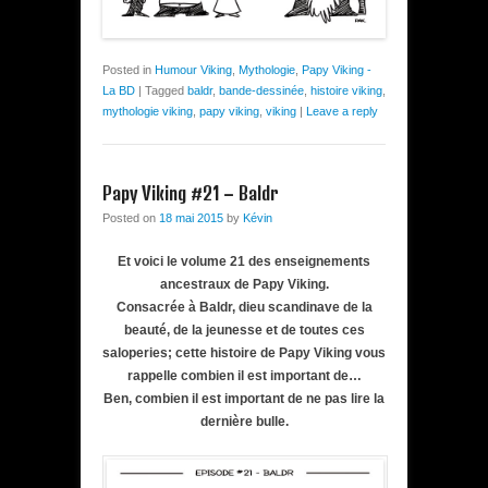
Posted in
Humour Viking
,
Mythologie
,
Papy Viking -
La BD
|
Tagged
baldr
,
bande-dessinée
,
histoire viking
,
mythologie viking
,
papy viking
,
viking
|
Leave a reply
Papy Viking #21 – Baldr
Posted on
18 mai 2015
by
Kévin
Et voici le volume 21 des enseignements
ancestraux de Papy Viking.
Consacrée à Baldr, dieu scandinave de la
beauté, de la jeunesse et de toutes ces
saloperies; cette histoire de Papy Viking vous
rappelle combien il est important de…
Ben, combien il est important de ne pas lire la
dernière bulle.