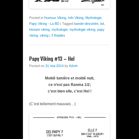
Posted in
Humour Viking
,
Info Viking
,
Mythologie
,
Papy Viking - La BD
|
Tagged
bande-dessinée
,
bd
,
histoire viking
,
mythologie
,
mythologie viking
,
papy
viking
,
viking
|
3 Replies
Papy Viking #13 – Hel
Posted on
31 mai 2014
by
Kévin
Moitié lumière et moitié nuit,
ce n’est pas Ranma 1/2;
c’est bien elle, c’est Hel !
(C’est tellement mauvais…)