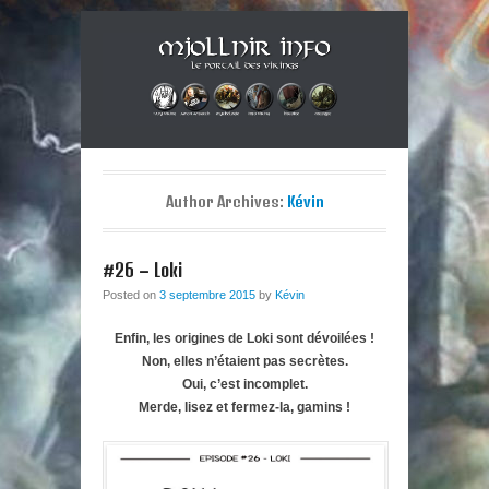
Musique métal et culture scandinave, le tout dans un style
Mjollnir Info : le Portail des
Berzerker ! Alors si vous vous sentez une âme de redresseur de
Primary Menu
Skip to content
Thor aux cheveux longs et à la guitare électrique, ce blog est fait
Vikings !
pour vous !
Author Archives:
Kévin
#26 – Loki
Posted on
3 septembre 2015
by
Kévin
Enfin, les origines de Loki sont dévoilées !
Non, elles n’étaient pas secrètes.
Oui, c’est incomplet.
Merde, lisez et fermez-la, gamins !