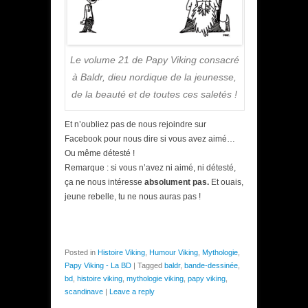
Le volume 21 de Papy Viking consacré
à Baldr, dieu nordique de la jeunesse,
de la beauté et de toutes ces saletés !
Et n’oubliez pas de nous rejoindre sur
Facebook pour nous dire si vous avez aimé…
Ou même détesté !
Remarque : si vous n’avez ni aimé, ni détesté,
ça ne nous intéresse
absolument pas.
Et ouais,
jeune rebelle, tu ne nous auras pas !
Posted in
Histoire Viking
,
Humour Viking
,
Mythologie
,
Papy Viking - La BD
|
Tagged
baldr
,
bande-dessinée
,
bd
,
histoire viking
,
mythologie viking
,
papy viking
,
scandinave
|
Leave a reply