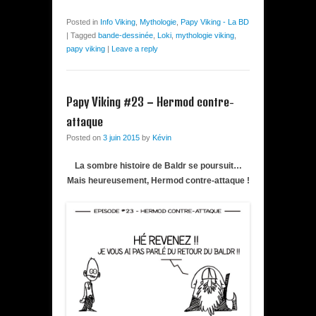
Posted in
Info Viking
,
Mythologie
,
Papy Viking - La BD
|
Tagged
bande-dessinée
,
Loki
,
mythologie viking
,
papy viking
|
Leave a reply
Papy Viking #23 – Hermod contre-
attaque
Posted on
3 juin 2015
by
Kévin
La sombre histoire de Baldr se poursuit…
Mais heureusement, Hermod contre-attaque !