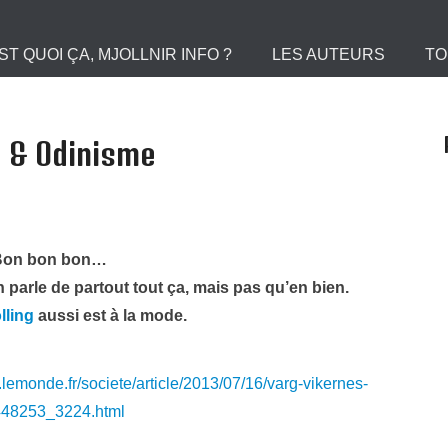
 le Portail des Viking
ST QUOI ÇA, MJOLLNIR INFO ?
LES AUTEURS
TO
e & Odinisme
Bon bon bon…
 parle de partout tout ça, mais pas qu’en bien.
olling
aussi est à la mode.
.lemonde.fr/societe/article/2013/07/16/varg-vikernes-
448253_3224.html