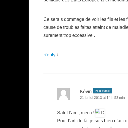
Ce serais dommage de voir les fils et les f
cause de troubles faites atteint de maladi
surement trop excessive .
Reply
↓
Kévin
Post author
21 juillet 2013 at 14 h 53 min
Salut l’ami, merci !
Pour l’article là, je suis bien d’a