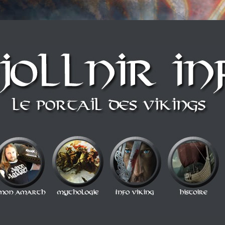
n style Berzerker ! Alors si vous vous sentez une âme de redresseur de Thor a