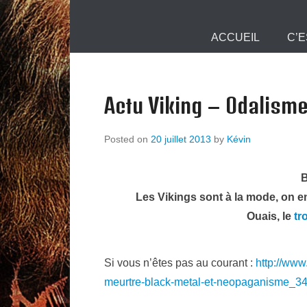
Mjollnir Info :
Primary Menu
Skip to content
ACCUEIL
C’E
Actu Viking – Odalism
Posted on
20 juillet 2013
by
Kévin
Les Vikings sont à la mode, on en
Ouais, le
tr
Si vous n’êtes pas au courant :
http://www
meurtre-black-metal-et-neopaganisme_3