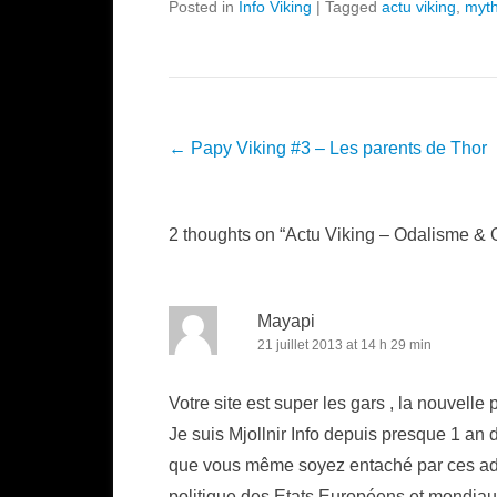
Posted in
Info Viking
|
Tagged
actu viking
,
myth
Post navigation
←
Papy Viking #3 – Les parents de Thor
2 thoughts on “
Actu Viking – Odalisme &
Mayapi
21 juillet 2013 at 14 h 29 min
Votre site est super les gars , la nouvelle 
Je suis Mjollnir Info depuis presque 1 a
que vous même soyez entaché par ces adje
politique des Etats Européens et mondiaux