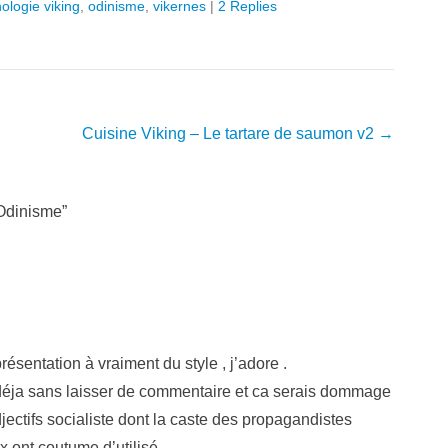
ologie viking
,
odinisme
,
vikernes
|
2 Replies
Cuisine Viking – Le tartare de saumon v2
→
 Odinisme
”
présentation à vraiment du style , j’adore .
n déja sans laisser de commentaire et ca serais dommage
ctifs socialiste dont la caste des propagandistes
 ont coutume d’utilisé .