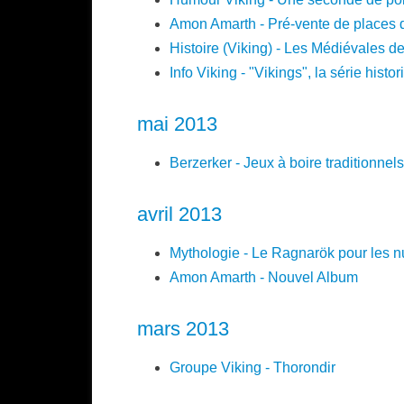
Amon Amarth - Pré-vente de places 
Histoire (Viking) - Les Médiévales d
Info Viking - "Vikings", la série histo
mai 2013
Berzerker - Jeux à boire traditionnel
avril 2013
Mythologie - Le Ragnarök pour les n
Amon Amarth - Nouvel Album
mars 2013
Groupe Viking - Thorondir