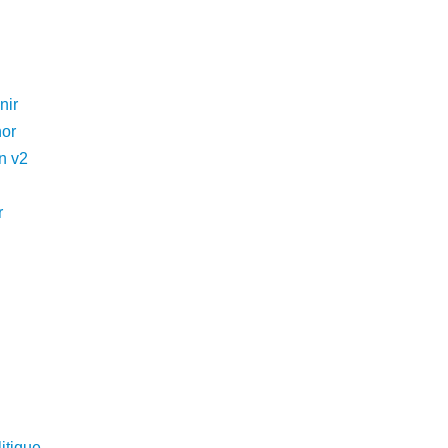
nir
hor
n v2
r
itique