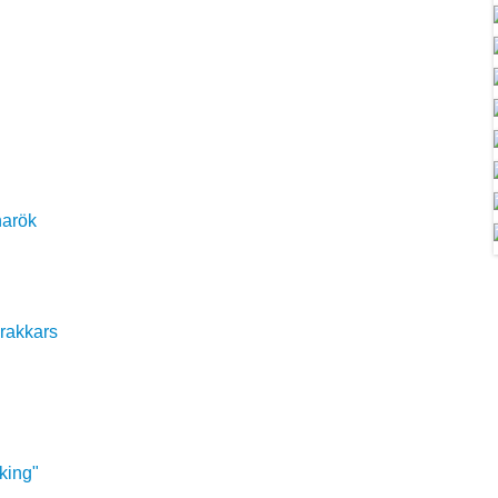
narök
drakkars
king"