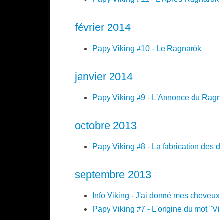
février 2014
Papy Viking #10 - Le Ragnarök
janvier 2014
Papy Viking #9 - L'Annonce du Rag
octobre 2013
Papy Viking #8 - La fabrication des 
septembre 2013
Info Viking - J'ai donné mes cheveux
Papy Viking #7 - L'origine du mot "Vi