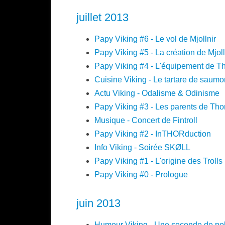
juillet 2013
Papy Viking #6 - Le vol de Mjollnir
Papy Viking #5 - La création de Mjoll
Papy Viking #4 - L'équipement de T
Cuisine Viking - Le tartare de saumo
Actu Viking - Odalisme & Odinisme
Papy Viking #3 - Les parents de Tho
Musique - Concert de Fintroll
Papy Viking #2 - InTHORduction
Info Viking - Soirée SKØLL
Papy Viking #1 - L'origine des Trolls
Papy Viking #0 - Prologue
juin 2013
Humour Viking - Une seconde de pol