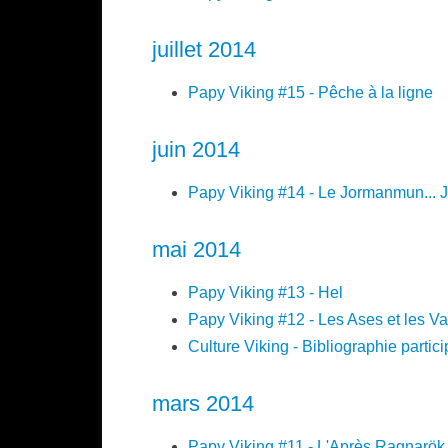
juillet 2014
Papy Viking #15 - Pêche à la ligne
juin 2014
Papy Viking #14 - Le Jormanmun... 
mai 2014
Papy Viking #13 - Hel
Papy Viking #12 - Les Ases et les V
Culture Viking - Bibliographie partici
mars 2014
Papy Viking #11 - L'Après Ragnarök