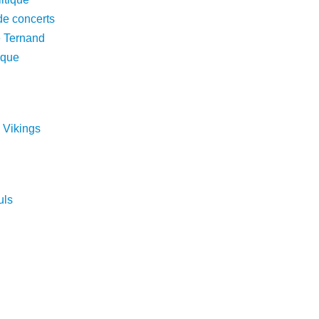
de concerts
e Ternand
rique
s Vikings
uls