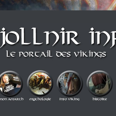
n style Berzerker ! Alors si vous vous sentez une âme de redresseur de Thor a