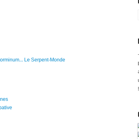
Jorminum... Le Serpent-Monde
!
anes
pative