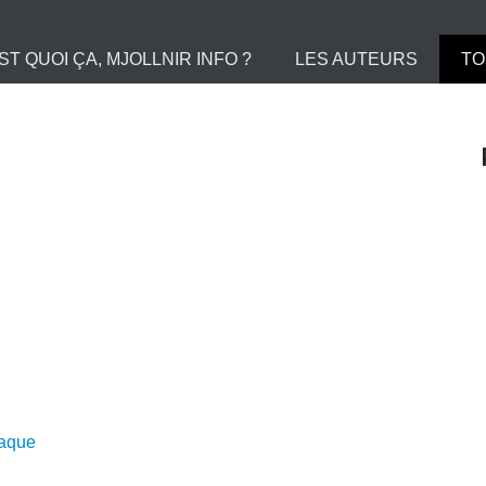
 le Portail des Viking
ST QUOI ÇA, MJOLLNIR INFO ?
LES AUTEURS
TO
taque