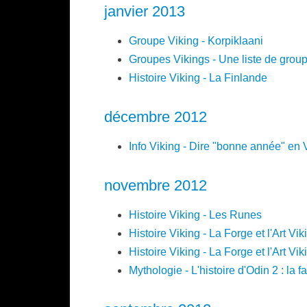
janvier 2013
Groupe Viking - Korpiklaani
Groupes Vikings - Une liste de grou
Histoire Viking - La Finlande
décembre 2012
Info Viking - Dire "bonne année" en 
novembre 2012
Histoire Viking - Les Runes
Histoire Viking - La Forge et l'Art Vik
Histoire Viking - La Forge et l'Art Vik
Mythologie - L'histoire d'Odin 2 : la f