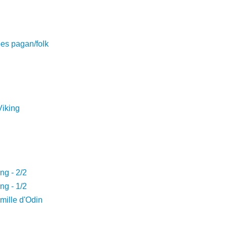
pes pagan/folk
Viking
ing - 2/2
ing - 1/2
amille d'Odin