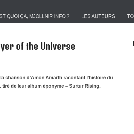
 le Portail des Viking
ST QUOI ÇA, MJOLLNIR INFO ?
LES AUTEURS
TO
er of the Universe
oici la chanson d’Amon Amarth racontant l’histoire du
e, tiré de leur album éponyme – Surtur Rising.