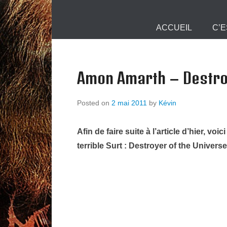
Mjollnir Info :
Primary Menu
Skip to content
ACCUEIL
C’E
Amon Amarth – Destroy
Posted on
2 mai 2011
by
Kévin
Afin de faire suite à l’article d’hier, v
terrible Surt : Destroyer of the Univers