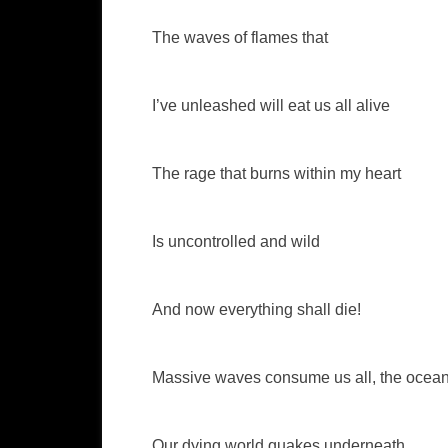
The waves of flames that
I’ve unleashed will eat us all alive
The rage that burns within my heart
Is uncontrolled and wild
And now everything shall die!
Massive waves consume us all, the ocean
Our dying world quakes underneath