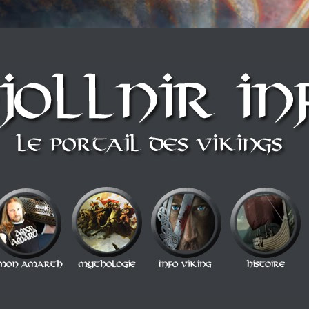
n style Berzerker ! Alors si vous vous sentez une âme de redresseur de Thor a