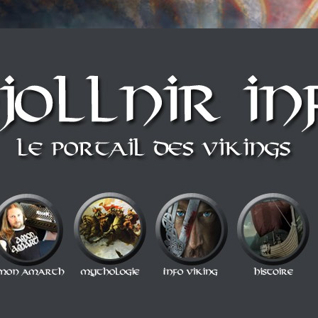
n style Berzerker ! Alors si vous vous sentez une âme de redresseur de Thor a