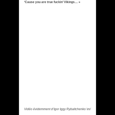
‘Cause you are true fuckin’ Vikings… »
Vidéo évidemment d’Igor Iggy Rybaltchenko \m/