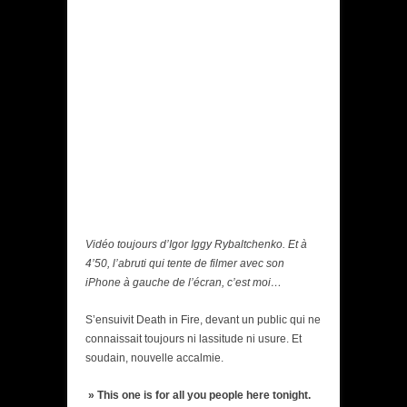
Vidéo toujours d’Igor Iggy Rybaltchenko. Et à
4’50, l’abruti qui tente de filmer avec son
iPhone à gauche de l’écran, c’est moi…
S’ensuivit Death in Fire, devant un public qui ne
connaissait toujours ni lassitude ni usure. Et
soudain, nouvelle accalmie.
» This one is for all you people here tonight.