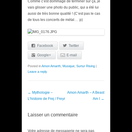
Comme c’est dommage de terminer sur ça, je
vais glisser une photo du public, qui a été lui
aussi de très bonne qualité ! (C’est pas le cas
de tous les concerts de métal… :p)
Facebook
Twitter
Google+
E-mail
Posted in
Amon Amarth
,
Musique
,
Surtur Rising
|
Leave a reply
Post navigation
←
Mythologie –
Amon Amarth – A Beast
L’histoire de Frej / Freyr
Am I
→
Laisser un commentaire
Votre adresse de messagerie ne sera pas