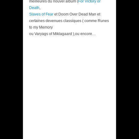
meilleures du nouvel album (
For Victory or
Death
,
Slaves of Fear
et Doom Over Dead Man et
certaines devenues classiques ( comme Runes
to my Memory
ou Varyags of Miklagaard ),ou encore…