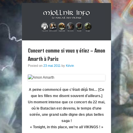
Musique métal et culture scandinave, le tout dans un style
Mjollnir Info : le Portail des
Berzerker ! Alors si vous vous sentez une âme de redresseur de
Primary Menu
Skip to content
Thor aux cheveux longs et à la guitare électrique, ce blog est fait
Vikings !
Concert comme si vous y étiez – Amon
pour vous !
Amarth à Paris
Posted on
23 mai 2011
by
Kévin
A peine commencé que c’était déjà fini… [Ce
que les filles me disent souvent d'ailleurs.]
Un moment intense que ce concert du 22 mai,
où le Bataclan est devenu, le temps d’une
soirée, une grand salle digne des plus belles
saga !
« Tonight, in this place, we’re all VIKINGS ! »