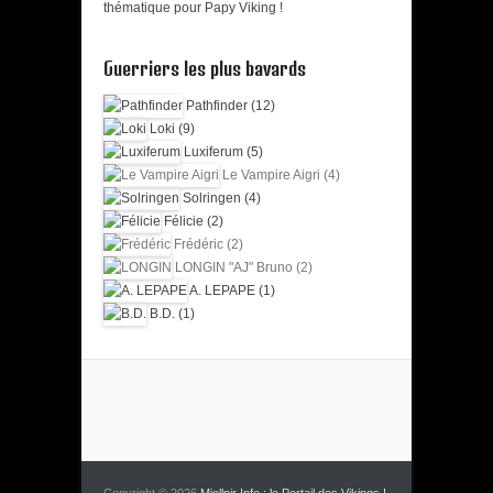
thématique pour Papy Viking !
Guerriers les plus bavards
Pathfinder (12)
Loki (9)
Luxiferum (5)
Le Vampire Aigri (4)
Solringen (4)
Félicie (2)
Frédéric (2)
LONGIN "AJ" Bruno (2)
A. LEPAPE (1)
B.D. (1)