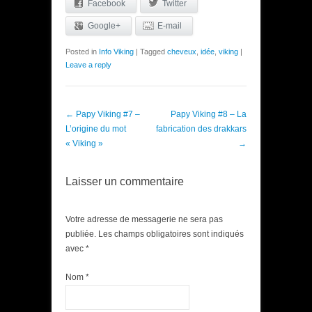
Facebook
Twitter
Google+
E-mail
Posted in
Info Viking
|
Tagged
cheveux
,
idée
,
viking
|
Leave a reply
Post navigation
←
Papy Viking #7 –
Papy Viking #8 – La
L’origine du mot
fabrication des drakkars
« Viking »
→
Laisser un commentaire
Votre adresse de messagerie ne sera pas
publiée. Les champs obligatoires sont indiqués
avec
*
Nom
*