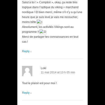
Salut à toi ! « Comptoir », okay, ça reste très
logique dans l’optique du viking = marchand
nordique ! Et bien merci, même s’il n’y a qu’une
heure que je suis levé je vais me recoucher,
moins bête
Absolument, les activités Vikings sont au
programme !!
Merci de partager tes connaissances en tout
cas !
Reply
↓
Loki
11 mai 2014 at 13 h 05 min
Tout le plaisir est pour moi !
Reply
↓