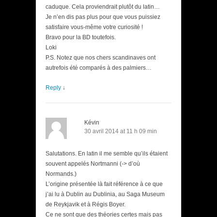
caduque. Cela proviendrait plutôt du latin…
Je n’en dis pas plus pour que vous puissiez
satisfaire vous-même votre curiosité !
Bravo pour la BD toutefois.
Loki
P.S. Notez que nos chers scandinaves ont
autrefois été comparés à des palmiers…
Reply
↓
Kévin
30 avril 2014 at 11 h 09 min
Salutations. En latin il me semble qu’ils étaient
souvent appelés Nortmanni (-> d’où
Normands.)
L’origine présentée là fait référence à ce que
j’ai lu à Dublin au Dublinia, au Saga Museum
de Reykjavik et à Régis Boyer.
Ce ne sont que des théories certes mais pas