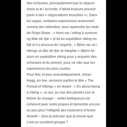
des richesses, principalement par le négoce
(mais je te l’accorde, il fallait toujours pouvoir
parer à des « négociations musclées »). Dans
les sagas, certaines expressions reviennent
comme des leitmotive, pour reprendre les mots
de Régis Boyer : « hann var í viking á sumrum
og fékk sér fjár » (il fut en expédition viking en
été et s’y procura de l’argent) ; « Björn var nú í
vikingu at afla sér fjár ok frægðar » (Björn fut
alors en expédition viking pour y acquérir des
richesses et du renom), pour ne citer que les
expressions les plus courtes.
Pour finir, et plus anecdotiquement, Johan
Hegg, en live, annonce parfois le titre « The
Pursuit of Vikings » en disant : « It’s about being
a Viking », ce qui, au vue des paroles (sur le
thème du voyage – certes belliqueux) est
cohérent avec notre propos et démontre encore
un peu plus l’intégrité des musiciens d’Amon
Amarth – dois-je préciser que je trouve que
c’est un excellent groupe ?