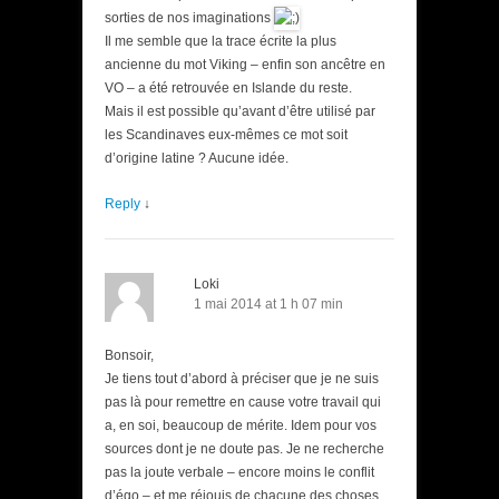
sorties de nos imaginations
Il me semble que la trace écrite la plus
ancienne du mot Viking – enfin son ancêtre en
VO – a été retrouvée en Islande du reste.
Mais il est possible qu’avant d’être utilisé par
les Scandinaves eux-mêmes ce mot soit
d’origine latine ? Aucune idée.
Reply
↓
Loki
1 mai 2014 at 1 h 07 min
Bonsoir,
Je tiens tout d’abord à préciser que je ne suis
pas là pour remettre en cause votre travail qui
a, en soi, beaucoup de mérite. Idem pour vos
sources dont je ne doute pas. Je ne recherche
pas la joute verbale – encore moins le conflit
d’égo – et me réjouis de chacune des choses