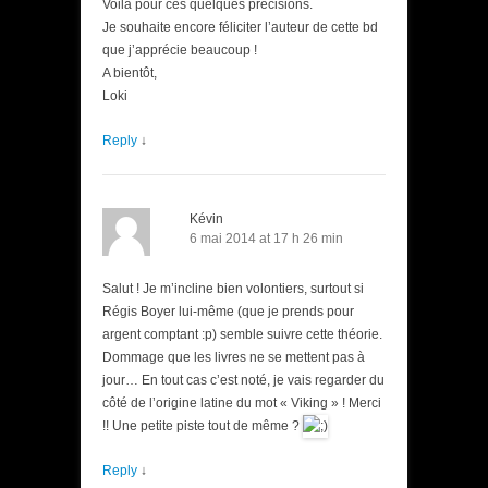
Voilà pour ces quelques précisions.
Je souhaite encore féliciter l’auteur de cette bd
que j’apprécie beaucoup !
A bientôt,
Loki
Reply
↓
Kévin
6 mai 2014 at 17 h 26 min
Salut ! Je m’incline bien volontiers, surtout si
Régis Boyer lui-même (que je prends pour
argent comptant :p) semble suivre cette théorie.
Dommage que les livres ne se mettent pas à
jour… En tout cas c’est noté, je vais regarder du
côté de l’origine latine du mot « Viking » ! Merci
!! Une petite piste tout de même ?
Reply
↓