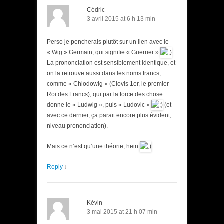
Cédric
3 avril 2015 at 6 h 13 min
Perso je pencherais plutôt sur un lien avec le
« Wig » Germain, qui signifie « Guerrier »
La prononciation est sensiblement identique, et
on la retrouve aussi dans les noms francs,
comme « Chlodowig » (Clovis 1er, le premier
Roi des Francs), qui par la force des chose
donne le « Ludwig », puis « Ludovic »
(et
avec ce dernier, ça parait encore plus évident,
niveau prononciation).
Mais ce n’est qu’une théorie, hein
Reply
↓
Kévin
3 mai 2015 at 21 h 07 min