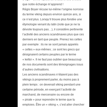
que notre échange m’apprend !
Régis Boyer récuse lui-même l’origine norroise
du terme viking depuis environ quinze ans, si
ce n’est plus. Lorsqu’il trouve plus fondée une
étymologie venant du latin (note que je ne la
dévoile toujours pas…), il considère pertinente
l’activité des anciens scandinaves plus que ces
derniers en tant que peuple. Prenez les celtes
par exemple : ils ne se sont jamais appelés
« celtes » eux-mêmes ; ce sont les grecs qui
désignaient certains peuples par le terme
« keltoi ». Il ne faut pas oublier que beaucoup
de nos documents sont des témoignages issus
d’autres civilisations.
Les anciens scandinaves n’étaient pas des
vikings à proprement parler, du moins pas à
plein temps : on devenait viking pendant une
certaine période, en exerçant l’activité de
marchand, de mercenaire ou encore de
« pirate » pour reprendre le terme que tu
emploies. Être un « viking », c’est aller chercher