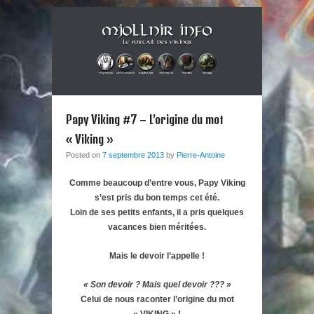
Musique métal et culture scandinave, le tout dans un style
Mjollnir Info : le Portail des
Berzerker ! Alors si vous vous sentez une âme de redresseur de
Primary Menu
Skip to content
Thor aux cheveux longs et à la guitare électrique, ce blog est fait
Vikings !
Papy Viking #7 – L’origine du mot
pour vous !
« Viking »
Posted on
7 septembre 2013
by
Pierre-Antoine
Comme beaucoup d’entre vous, Papy Viking
s’est pris du bon temps cet été.
Loin de ses petits enfants, il a pris quelques
vacances bien méritées.
Mais le devoir l’appelle !
« Son devoir ? Mais quel devoir ??? »
Celui de nous raconter l’origine du mot