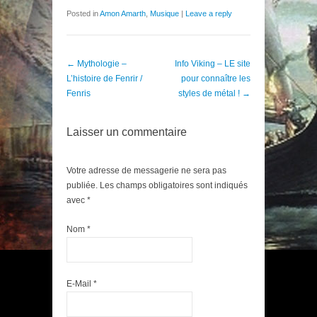
Posted in
Amon Amarth
,
Musique
|
Leave a reply
Post navigation
←
Mythologie –
Info Viking – LE site
L’histoire de Fenrir /
pour connaître les
Fenris
styles de métal !
→
Laisser un commentaire
Votre adresse de messagerie ne sera pas
publiée. Les champs obligatoires sont indiqués
avec
*
Nom
*
E-Mail
*