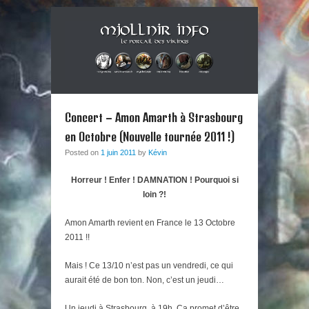
Musique métal et culture scandinave, le tout dans un style
Mjollnir Info : le Portail des
Berzerker ! Alors si vous vous sentez une âme de redresseur de
Primary Menu
Skip to content
Thor aux cheveux longs et à la guitare électrique, ce blog est fait
Vikings !
Concert – Amon Amarth à Strasbourg
pour vous !
en Octobre (Nouvelle tournée 2011 !)
Posted on
1 juin 2011
by
Kévin
Horreur ! Enfer ! DAMNATION ! Pourquoi si
loin ?!
Amon Amarth revient en France le 13 Octobre
2011 !!
Mais ! Ce 13/10 n’est pas un vendredi, ce qui
aurait été de bon ton. Non, c’est un jeudi…
Un jeudi à Strasbourg, à 19h. Ca promet d’être