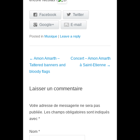
encore Nicolas !
Facebook
Twitter
Google+
E-mail
Posted in
Musique
|
Leave a reply
Post navigation
←
Amon Amarth –
Concert – Amon Amarth
Tattered banners and
à Saint-Etienne
→
bloody flags
Laisser un commentaire
Votre adresse de messagerie ne sera pas
publiée. Les champs obligatoires sont indiqués
avec
*
Nom
*