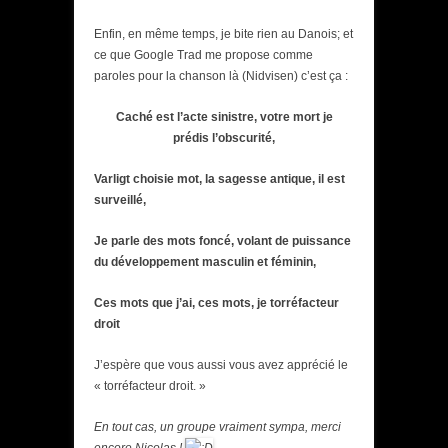
Enfin, en même temps, je bite rien au Danois; et
ce que Google Trad me propose comme
paroles pour la chanson là (Nidvisen) c’est ça :
Caché est
l’acte
sinistre,
votre mort
je
prédis
l’obscurité,
Varligt
choisie
mot,
la sagesse antique,
il est
surveillé
,
Je
parle
des mots
foncé
, volant
de puissance
du développement
masculin et féminin,
Ces mots
que j’ai,
ces mots, je
torréfacteur
droit
J’espère que vous aussi vous avez apprécié le
« torréfacteur droit. »
En tout cas, un groupe vraiment sympa, merci