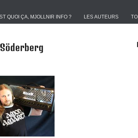
 le Portail des Viking
ST QUOI ÇA, MJOLLNIR INFO ?
LES AUTEURS
TO
 Söderberg