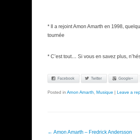
* Il a rejoint Amon Amarth en 1998, quelq
tournée
* C’est tout… Si vous en savez plus, n’hési
Facebook
Twitter
Google+
Posted in
Amon Amarth
,
Musique
|
Leave a rep
Post navigation
←
Amon Amarth – Fredrick Andersson