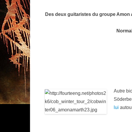
Des deux guitaristes du groupe Amon A
Normal,
Autre bi
Söderber
lui
autou