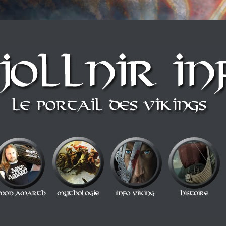
n style Berzerker ! Alors si vous vous sentez une âme de redresseur de Thor a