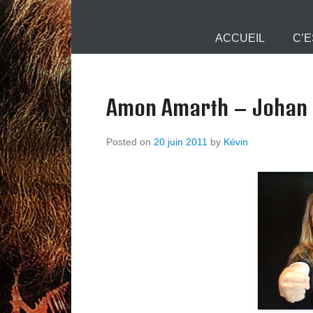
Mjollnir Info :
Primary Menu
Skip to content
ACCUEIL
C’E
Amon Amarth – Johan
Posted on
20 juin 2011
by
Kévin