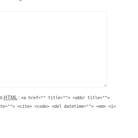
ts
HTML
:
<a href="" title=""> <abbr title="">
te=""> <cite> <code> <del datetime=""> <em> <i>