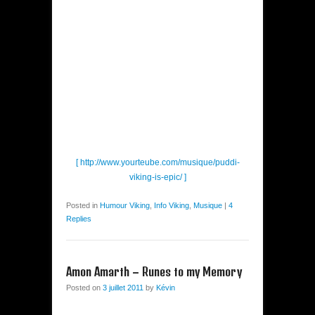
[ http://www.yourteube.com/musique/puddi-
viking-is-epic/ ]
Posted in
Humour Viking
,
Info Viking
,
Musique
|
4
Replies
Amon Amarth – Runes to my Memory
Posted on
3 juillet 2011
by
Kévin