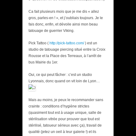
Ca fait plusieurs mois que je me dis « allez
gros, parles-en ! », et j’oubliais toujours. Je le
fais donc, enfin, et dévoile ainsi mon beau
tatouage de guerrier Viking.
Pick Tattoo (
http://pick-tattoo.com/
) est un
studio de tatouage piercing situé entre la Croix
Rousse et la Place des Terreaux, à l’arrêt de
bus Mairie du 1er.
Oui, ce qui peut fâcher : c’est un studio
Lyonnais, donc quand on vit loin de Lyon…
Mais au moins, je peux le recommander sans
crainte : conditions d’hygiène strictes
(quasiment tout est à usage unique, salle de
stérilisation vitrée pour prouver que tout est
stérilisé, tatoueur sérieux avec ça), travail de
qualité (jetez un oeil à leur galerie !) et ils