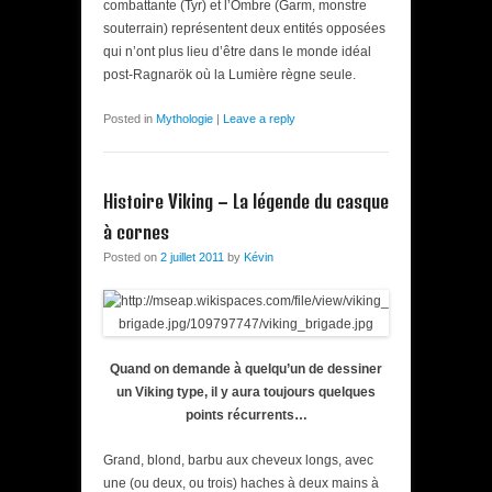
combattante (Tyr) et l’Ombre (Garm, monstre
souterrain) représentent deux entités opposées
qui n’ont plus lieu d’être dans le monde idéal
post-Ragnarök où la Lumière règne seule.
Posted in
Mythologie
|
Leave a reply
Histoire Viking – La légende du casque
à cornes
Posted on
2 juillet 2011
by
Kévin
Quand on demande à quelqu’un de dessiner
un Viking type, il y aura toujours quelques
points récurrents…
Grand, blond, barbu aux cheveux longs, avec
une (ou deux, ou trois) haches à deux mains à