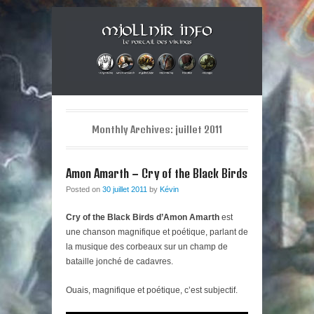
Musique métal et culture scandinave, le tout dans un style
Mjollnir Info : le Portail des
Berzerker ! Alors si vous vous sentez une âme de redresseur de
Primary Menu
Skip to content
Thor aux cheveux longs et à la guitare électrique, ce blog est fait
Vikings !
pour vous !
Monthly Archives:
juillet 2011
Amon Amarth – Cry of the Black Birds
Posted on
30 juillet 2011
by
Kévin
Cry of the Black Birds d’Amon Amarth
est
une chanson magnifique et poétique, parlant de
la musique des corbeaux sur un champ de
bataille jonché de cadavres.
Ouais, magnifique et poétique, c’est subjectif.