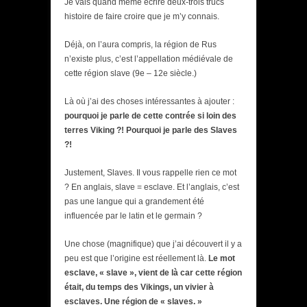
Je vais quand même écrire deux-trois trucs
histoire de faire croire que je m’y connais.
Déjà, on l’aura compris, la région de Rus
n’existe plus, c’est l’appellation médiévale de
cette région slave (9e – 12e siècle.)
Là où j’ai des choses intéressantes à ajouter :
pourquoi je parle de cette contrée si loin des
terres Viking ?! Pourquoi je parle des Slaves
?!
Justement, Slaves. Il vous rappelle rien ce mot
? En anglais, slave = esclave. Et l’anglais, c’est
pas une langue qui a grandement été
influencée par le latin et le germain ?
Une chose (magnifique) que j’ai découvert il y a
peu est que l’origine est réellement là.
Le mot
esclave, « slave », vient de là car cette région
était, du temps des Vikings, un vivier à
esclaves. Une région de « slaves. »