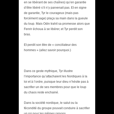
en se libérant de ses chaînes) qu’en garantie
d’être libéré s’il n’y parvenait pas. Et en signe
de garantie, Tyr le courageux (mais pas
forcément sage) plaça sa main dans la gueule
du loup. Mais Odin trahit sa promesse alors que
Fenrir échoua à se libérer, et Tyr perdit son
bras.
Et perdit son titre de « conciliateur des
hommes » (allez savoir pourquoi.)
Dans ce geste mythique, Tyr illustre
l’importance qu’attachaient les Nordiques à la
loi et à l’ordre, puisque leur dieu n’hésite pas à
sacrifier un de ses membres pour que le loup
du chaos reste enchainé.
Dans la société nordique, le salut ou la
fécondité du groupe pouvait conduire à sacrifier
un roi pour les mêmes raisons.