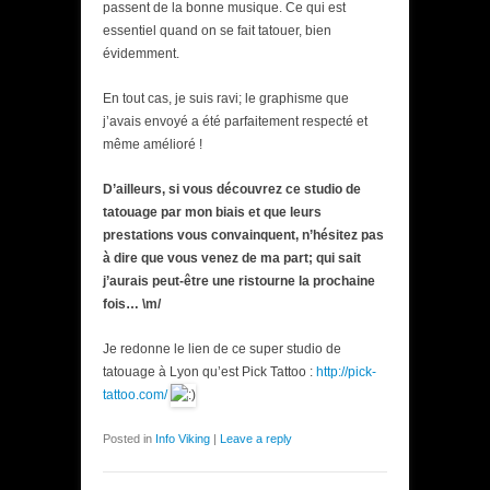
passent de la bonne musique. Ce qui est
essentiel quand on se fait tatouer, bien
évidemment.
En tout cas, je suis ravi; le graphisme que
j’avais envoyé a été parfaitement respecté et
même amélioré !
D’ailleurs, si vous découvrez ce studio de
tatouage par mon biais et que leurs
prestations vous convainquent, n’hésitez pas
à dire que vous venez de ma part; qui sait
j’aurais peut-être une ristourne la prochaine
fois… \m/
Je redonne le lien de ce super studio de
tatouage à Lyon qu’est Pick Tattoo :
http://pick-
tattoo.com/
Posted in
Info Viking
|
Leave a reply