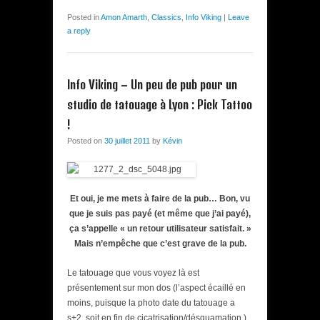
Posted in
Amon Amarth
,
Classics
,
Info Viking
|
Leave
a reply
Info Viking – Un peu de pub pour un
studio de tatouage à Lyon : Pick Tattoo
!
Posted on
30 juillet 2011
by
Kévin
Et oui, je me mets à faire de la pub… Bon, vu
que je suis pas payé (et même que j’ai payé),
ça s’appelle « un retour utilisateur satisfait. »
Mais n’empêche que c’est grave de la pub.
Le tatouage que vous voyez là est
présentement sur mon dos (l’aspect écaillé en
moins, puisque la photo date du tatouage a
s+2, soit en fin de cicatrisation/désquamation.)