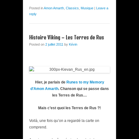
Posted in
Amon Amarth
,
Classics
,
Musique
|
Leave a
reply
Histoire Viking – Les Terres de Rus
Posted on
2 juillet 2011
by
Kévin
Hier, je parlais de
Runes to my Memory
d’Amon Amarth
. Chanson qui se passe dans
les Terres de Rus…
Mais c’est quoi les Terres de Rus ?!
Voilà, une fois qu’on a regardé la carte on
comprend.