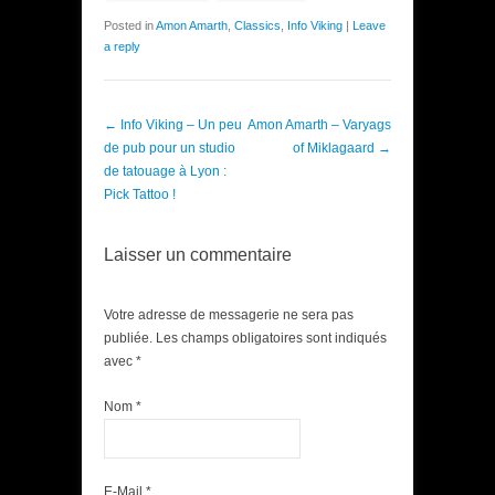
Posted in
Amon Amarth
,
Classics
,
Info Viking
|
Leave
a reply
Post navigation
←
Info Viking – Un peu
Amon Amarth – Varyags
de pub pour un studio
of Miklagaard
→
de tatouage à Lyon :
Pick Tattoo !
Laisser un commentaire
Votre adresse de messagerie ne sera pas
publiée. Les champs obligatoires sont indiqués
avec
*
Nom
*
E-Mail
*