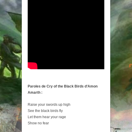
Paroles de Cry of the Black Birds d’Amon
Amarth :
Raise your swords up high
See the black birds fly
Let them hear your rage
Show no fear