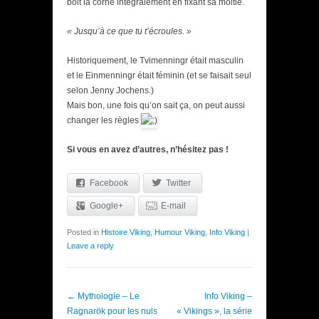
boit la corne intégralement en fixant sa moitié.
« Jusqu’à ce que tu t’écroules. »
Historiquement, le Tvimenningr était masculin
et le Einmenningr était féminin (et se faisait seul
selon Jenny Jochens.)
Mais bon, une fois qu’on sait ça, on peut aussi
changer les règles
Si vous en avez d’autres, n’hésitez pas !
Facebook
Twitter
Google+
E-mail
Posted in
Histoire Viking
,
Humour Viking
,
Info Viking
|
Leave a reply
Post navigation
←
Mythologie – Le
Info Viking –
Ragnarök pour les nuls
« Vikings », la série