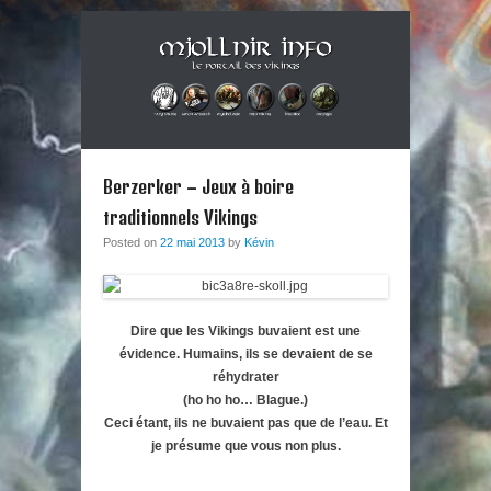
Musique métal et culture scandinave, le tout dans un style
Mjollnir Info : le Portail des
Berzerker ! Alors si vous vous sentez une âme de redresseur de
Primary Menu
Skip to content
Thor aux cheveux longs et à la guitare électrique, ce blog est fait
Vikings !
Berzerker – Jeux à boire
pour vous !
traditionnels Vikings
Posted on
22 mai 2013
by
Kévin
Dire que les Vikings buvaient est une
évidence. Humains, ils se devaient de se
réhydrater
(ho ho ho… Blague.)
Ceci étant, ils ne buvaient pas que de l’eau. Et
je présume que vous non plus.