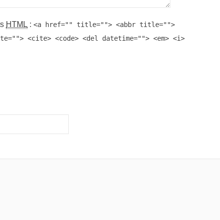
ts
HTML
:
<a href="" title=""> <abbr title="">
te=""> <cite> <code> <del datetime=""> <em> <i>