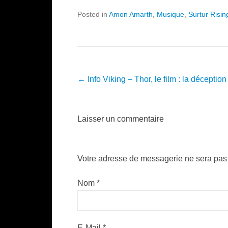
Posted in
Amon Amarth
,
Musique
,
Surtur Risin
Post navigation
←
Info Viking – Thor, le film : la déception
Laisser un commentaire
Votre adresse de messagerie ne sera pas 
Nom
*
E-Mail
*