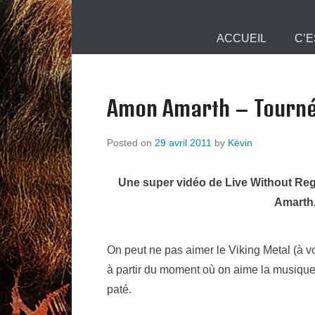
Mjollnir Info :
Primary Menu
Skip to content
ACCUEIL
C’E
Amon Amarth – Tournée
Posted on
29 avril 2011
by
Kévin
Une super vidéo de Live Without Reg
Amarth,
On peut ne pas aimer le Viking Metal (à vo
à partir du moment où on aime la musique, i
paté.