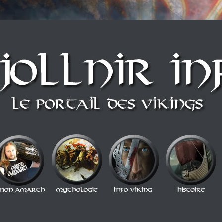
n style Berzerker ! Alors si vous vous sentez une âme de redresseur de Thor a