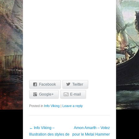
Facebook
Twitter
Google+
E-mail
Posted in
Info Viking
|
Leave a reply
Post navigation
←
Info Viking –
Amon Amarth – Votez
Illustration des styles de
pour le Metal Hammer