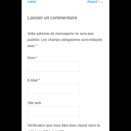
métal
Award !
→
Laisser un commentaire
Votre adresse de messagerie ne sera pas
publiée. Les champs obligatoires sont indiqués
avec
*
Nom
*
E-Mail
*
Site web
Vérification que vous êtes bien classé dans la