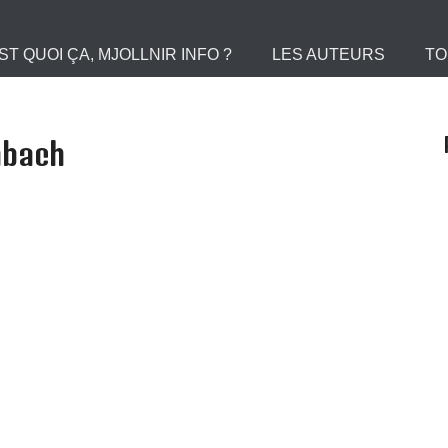
 le Portail des Viking
ST QUOI ÇA, MJOLLNIR INFO ?
LES AUTEURS
TO
nbach