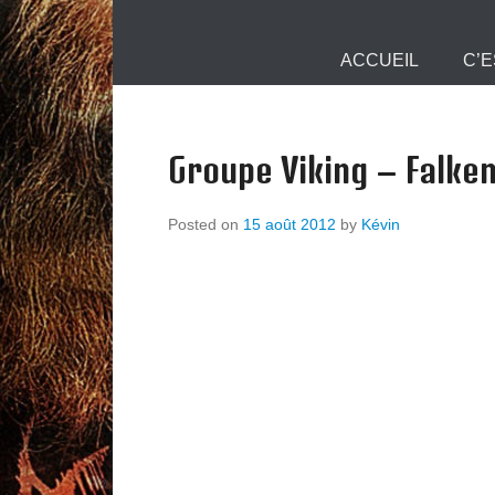
Mjollnir Info :
Primary Menu
Skip to content
ACCUEIL
C’E
Groupe Viking – Falke
Posted on
15 août 2012
by
Kévin