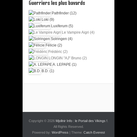
Guerriers les plus bavards
Pathfinder (12)
Loki (9)
Luxiferum (5)
Le Vampire Aigri (4)
Solringen (4)
Félicie (2)
Frédéric (2)
LONGIN "AJ" Bruno (2)
A. LEPAPE (1)
B.D. (1)
Copyright © 2026
Mjollnir Info : le Portail des Vikings !
.
All Rights Reserved.
Powered by:
WordPress
| Theme:
Catch Everest