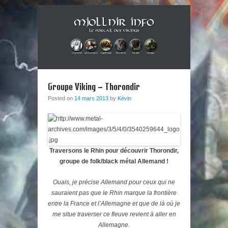
Musique métal et culture scandinave, le tout dans un style
Mjollnir Info : le Portail des
Berzerker ! Alors si vous vous sentez une âme de redresseur de
Primary Menu
Skip to content
Thor aux cheveux longs et à la guitare électrique, ce blog est fait
Vikings !
Groupe Viking – Thorondir
pour vous !
Posted on
14 mars 2013
by
Kévin
Traversons le Rhin pour découvrir Thorondir,
groupe de folk/black métal Allemand !
Ouais, je précise Allemand pour ceux qui ne
sauraient pas que le Rhin marque la frontière
entre la France et l’Allemagne et que de là où je
me situe traverser ce fleuve revient à aller en
Allemagne.