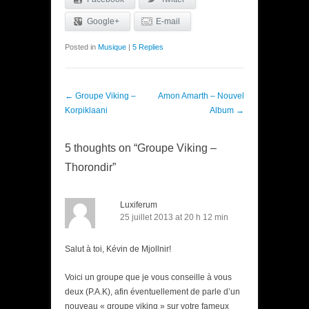
Google+
E-mail
Posted in
Musique
|
5 Replies
Post navigation
←
Groupe Viking –
Amon Amarth – Nouvel
Korpiklaani
Album
→
5 thoughts on “
Groupe Viking –
Thorondir
”
Luxiferum
25 juillet 2013 at 20 h 12 min
Salut à toi, Kévin de Mjollnir!
Voici un groupe que je vous conseille à vous
deux (P.A.K), afin éventuellement de parle d’un
nouveau « groupe viking » sur votre fameux