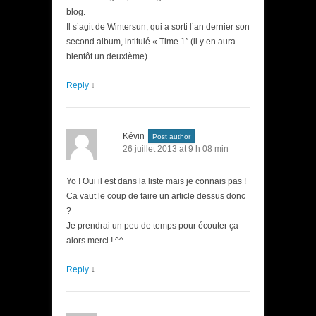
blog.
Il s’agit de Wintersun, qui a sorti l’an dernier son
second album, intitulé « Time 1″ (il y en aura
bientôt un deuxième).
Reply
↓
Kévin
Post author
26 juillet 2013 at 9 h 08 min
Yo ! Oui il est dans la liste mais je connais pas !
Ca vaut le coup de faire un article dessus donc
?
Je prendrai un peu de temps pour écouter ça
alors merci ! ^^
Reply
↓