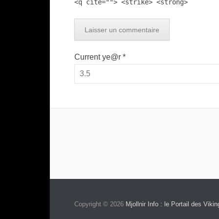
<q cite=""> <strike> <strong>
Current ye@r
*
Copyright © 2026
Mjollnir Info : le Portail des Vikin