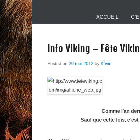
Mjollnir Info :
Primary Menu
Skip to content
ACCUEIL
C’E
Info Viking – Fête Vik
Posted on
20 mai 2012
by
Kévin
Comme l’an dernie
Sauf que cette fois, c’est 