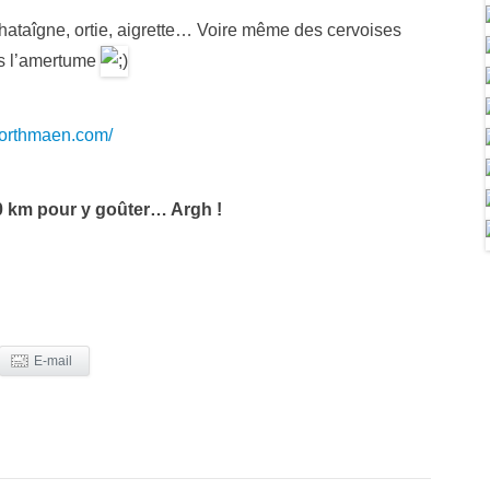
chataîgne, ortie, aigrette… Voire même des cervoises
as l’amertume
northmaen.com/
00 km pour y goûter… Argh !
E-mail