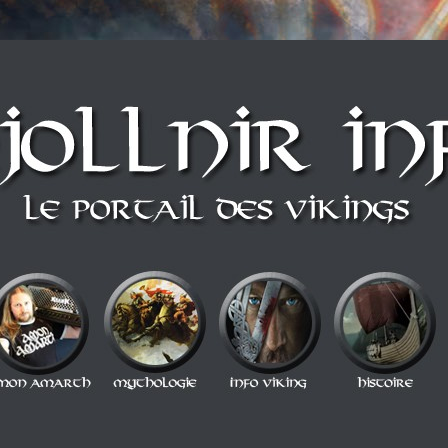
n style Berzerker ! Alors si vous vous sentez une âme de redresseur de Thor a