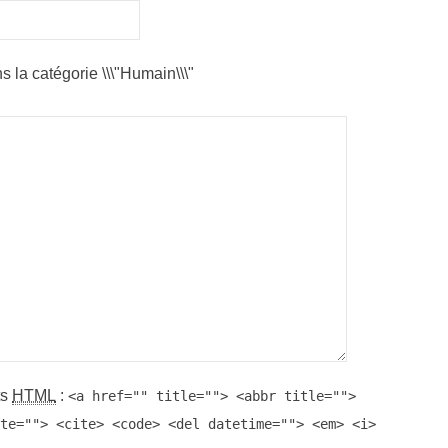
s la catégorie \\\"Humain\\\"
ts
HTML
:
<a href="" title=""> <abbr title="">
te=""> <cite> <code> <del datetime=""> <em> <i>