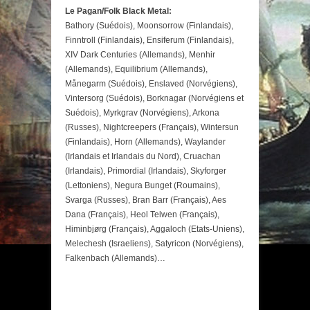
Le Pagan/Folk Black Metal:
Bathory (Suédois), Moonsorrow (Finlandais),
Finntroll (Finlandais), Ensiferum (Finlandais),
XIV Dark Centuries (Allemands), Menhir
(Allemands), Equilibrium (Allemands),
Månegarm (Suédois), Enslaved (Norvégiens),
Vintersorg (Suédois), Borknagar (Norvégiens et
Suédois), Myrkgrav (Norvégiens), Arkona
(Russes), Nightcreepers (Français), Wintersun
(Finlandais), Horn (Allemands), Waylander
(Irlandais et Irlandais du Nord), Cruachan
(Irlandais), Primordial (Irlandais), Skyforger
(Lettoniens), Negura Bunget (Roumains),
Svarga (Russes), Bran Barr (Français), Aes
Dana (Français), Heol Telwen (Français),
Himinbjørg (Français), Aggaloch (Etats-Uniens),
Melechesh (Israeliens), Satyricon (Norvégiens),
Falkenbach (Allemands)…