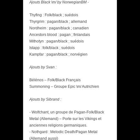
Ajouts Black \m/ by NorwegianBM -
Thyfing : Folk/black ; suédois
Thyrgrim : pagan/black ; allemand
Nordheim : pagan/black ; canadien
Ancestors blood : pagan ; finlandais
Mithotyn : pagan/black ; suédois
Istapp : folk/black ; suédois
Kampfar : pagan/black ; norvégien
Ajouts by Svan :
Bélénos – Folk/Black Français
Summoning – Groupe Epic \m/ Autrichien
Ajouts by Sibrand :
- Wolfchant, un groupe de Pagan-Folk/Black
Metal (Allemand) – Porte sur les Vikings et
anciennes religions germaniques.
- Nothgard : Melodic Death/Pagan Metal
(Allemand aussi)