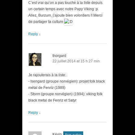
C’est vrai qu’on a pas touché à la liste depuis
un certain temps avec notre Papy Viking :p
Allez, Burzum, j’ajoute bien volontiers !! Merci
de partager ta culture
Reply
↓
thorgard
22 juillet 2014 at 15 h 27 min
Je rajouterais à la liste:
- Isengard (groupe norvégien): projet folk black
métal de Fenriz (1989)
- Storm (groupe norvégien) (1994): viking folk
black metal de Fenriz et Satyr
Reply
↓
Kévin
Post author