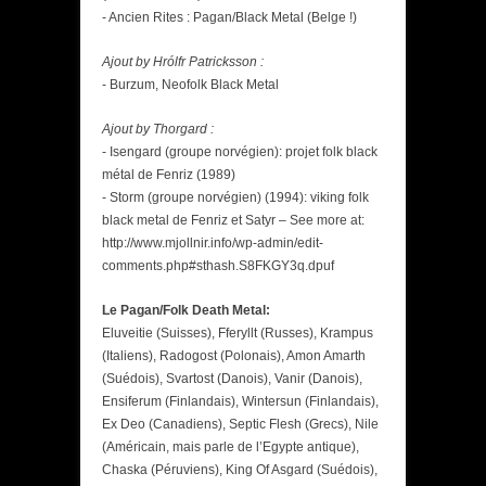
- Ancien Rites : Pagan/Black Metal (Belge !)
Ajout by Hrólfr Patricksson :
- Burzum, Neofolk Black Metal
Ajout by Thorgard :
- Isengard (groupe norvégien): projet folk black
métal de Fenriz (1989)
- Storm (groupe norvégien) (1994): viking folk
black metal de Fenriz et Satyr – See more at:
http://www.mjollnir.info/wp-admin/edit-
comments.php#sthash.S8FKGY3q.dpuf
Le Pagan/Folk Death Metal:
Eluveitie (Suisses), Fferyllt (Russes), Krampus
(Italiens), Radogost (Polonais), Amon Amarth
(Suédois), Svartost (Danois), Vanir (Danois),
Ensiferum (Finlandais), Wintersun (Finlandais),
Ex Deo (Canadiens), Septic Flesh (Grecs), Nile
(Américain, mais parle de l’Egypte antique),
Chaska (Péruviens), King Of Asgard (Suédois),