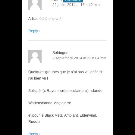
22 juillet 2014 at 16 h 42 min
Article édité, merci !!
Reply
↓
Solringen
2 septembre 2014 at 22 h 04 min
Quelques groupes que je n’ai pas vu, enfin si
j’ai bien vu !
Solstafir (« Rayons crépusculaires »), Islande
Wodensthrone, Angleterre
et pour le Black Metal Ambiant, Elderwind,
Russie
Reply
↓