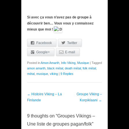
Si avec ça vous n’avez pas de groupe à
découvrir ben… Vous vous y connaissez
mieux que moi !
Facebook
Twitter
Google+
E-mail
Posted in
Amon Amarth
,
Info Viking
,
Musique
|
Tagged
amon amarth
,
black métal
,
death métal
,
folk métal
,
métal
,
musique
,
viking
|
9 Replies
Post navigation
←
Histoire Viking – La
Groupe Viking –
Finlande
Korpiklaani
→
9 thoughts on “
Groupes Vikings –
Une liste de groupes pagan/folk
”