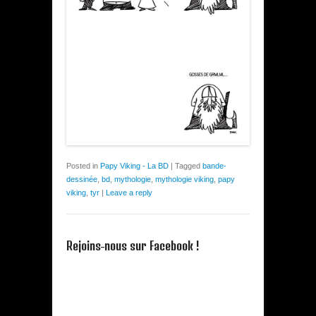
Posted in
Papy Viking - La BD
|
Tagged
bande-
dessinée
,
bd
,
mythologie
,
mythologie viking
,
papy
viking
,
tyr
|
Leave a reply
Rejoins-nous sur Facebook !